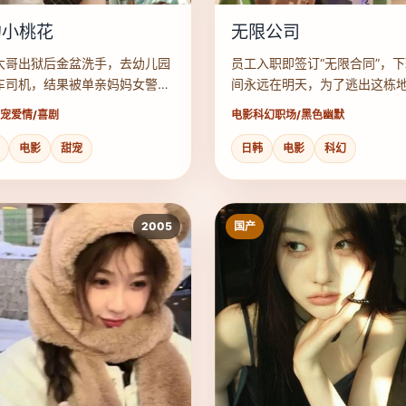
的小桃花
无限公司
大哥出狱后金盆洗手，去幼儿园
员工入职即签订“无限合同”，
车司机，结果被单亲妈妈女警盯
间永远在明天，为了逃出这栋
。
字楼，他们决定杀掉AI老板。
宠爱情/喜剧
电影
科幻职场/黑色幽默
电影
甜宠
日韩
电影
科幻
2005
国产