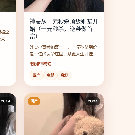
神豪从一元秒杀顶级别墅开
始（一元秒杀，逆袭做首
错被全
富）
逆天改
外卖小哥参加双十一，一元秒杀到价
值十亿的豪华庄园，从此人生开挂。
电影
都市奇幻
国产
电影
奇幻
2019
国产
2024