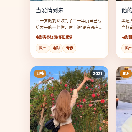
当爱情到来
他
三十岁的剩女收到了二十年前自己写
黑道
给未来的一封信，信上说“请在高考后
当校
去操场找那个踢球的男孩”。
上了
电影
青春校园/怀旧爱情
电影
甜
国产
电影
青春
国产
日韩
2021
亚洲