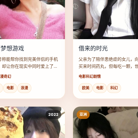
情梦想游戏
借来的时光
号称能帮你找到完美伴侣的手机
父亲为了陪伴患绝症的女儿，
，却让你在现实中同时爱上了三
买来时间药丸，但每吃一颗，
。
有一个人替他死去。
漫奇幻
电影
科幻剧情
电影
浪漫
欧美
电影
科幻
2022
亚洲