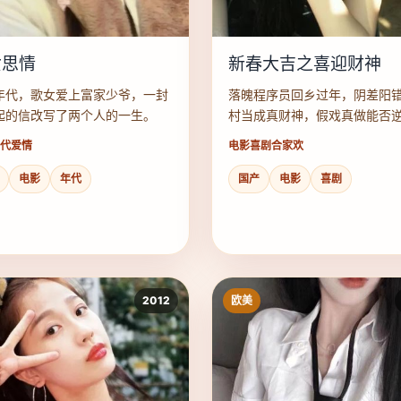
女思情
新春大吉之喜迎财神
年代，歌女爱上富家少爷，一封
落魄程序员回乡过年，阴差阳
起的信改写了两个人的一生。
村当成真财神，假戏真做能否
命？
代爱情
电影
喜剧合家欢
电影
年代
国产
电影
喜剧
2012
欧美