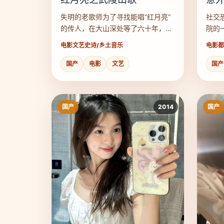
失明的老歌师为了寻找能唱“红月亮”
社交
的传人，在大山深处等了六十年，等
院的
来了一个玩摇滚的叛逆孙女。
和药
电影
文艺史诗/乡土音乐
电影
都
国产
电影
文艺
国产
国产
2014
国产