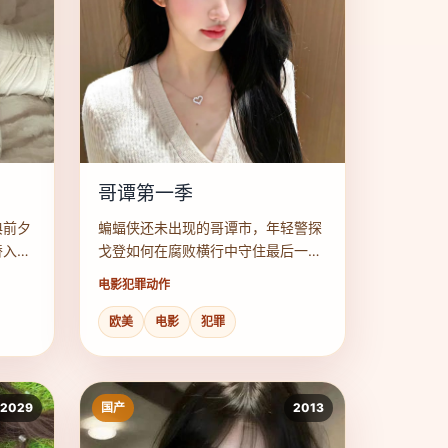
哥谭第一季
典前夕
蝙蝠侠还未出现的哥谭市，年轻警探
替入
戈登如何在腐败横行中守住最后一丝
光明。
电影
犯罪动作
欧美
电影
犯罪
2029
国产
2013