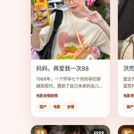
妈妈，再爱我一次88
洪
1988年，一个怀孕七个月的孕妇穿
盘古
越到现代，遇到了自己未来的女儿，
蛮荒
两人年龄相仿成了闺蜜。
运展
电影
亲情剧情
电影
奇
国产
电影
亲情
国产
欧美
2009
国产