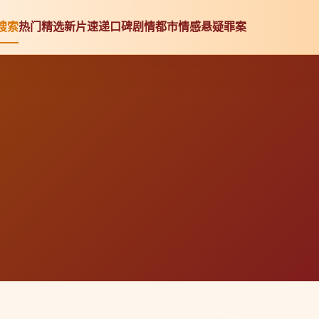
搜索
热门精选
新片速递
口碑剧情
都市情感
悬疑罪案