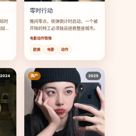
零时行动
下班时
晚间零点，核弹倒计时启动，一个被
地狱写
开除的特工必须独自拯救整座城市。
电影
动作惊悚
欧美
电影
动作
2024
国产
2025