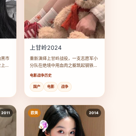
上甘岭2024
向黑市
重新演绎上甘岭战役，一支志愿军小
世上就
分队在绝境中用血肉之躯筑起钢铁防
线。
电影
战争历史
国产
电影
战争
2011
欧美
2014