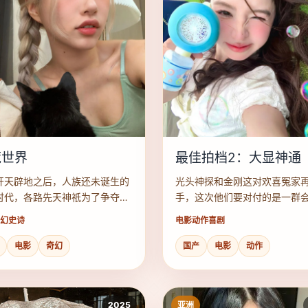
荒世界
最佳拍档2：大显神通
开天辟地之后，人族还未诞生的
光头神探和金刚这对欢喜冤家
时代，各路先天神祇为了争夺气
手，这次他们要对付的是一群
开殊死之战。
电波控制人的高科技劫匪。
幻史诗
电影
动作喜剧
电影
奇幻
国产
电影
动作
2025
亚洲