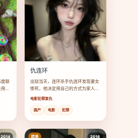
仇连环
再度联
出狱当天，连环杀手仇连环发现妻女
会用脑
惨死，他决定用自己的方式为家人讨
回公道。
电影
犯罪复仇
国产
电影
犯罪
2014
欧美
2016