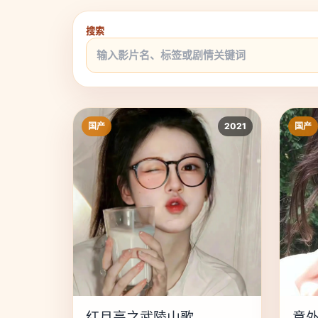
搜索
国产
2021
国产
红月亮之武陵山歌
意