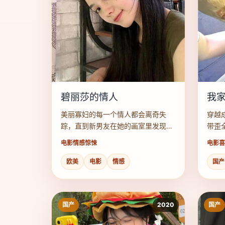
碧丽莎的情人
我
美丽寡妇的每一个情人都会离奇失
穿越
踪，直到新男友在她的画室里发现了
带歪
一堵砌在墙里的人形轮廓。
具人
电影
情感惊悚
电影
喜
欧美
电影
情感
国产
国产
2020
国产