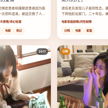
恐惧症患者和躁郁症患者因为医
退伍老兵发现儿子是同性恋，
一次资料混淆，被迫交换了人生
下将他赶出家门，二十年后，
方。
他住进了儿子开的同志养老院
市爱情/奇幻轻喜
电影
家庭剧情/同性剧情
电影
奇幻
日韩
电影
家庭
2017
日韩