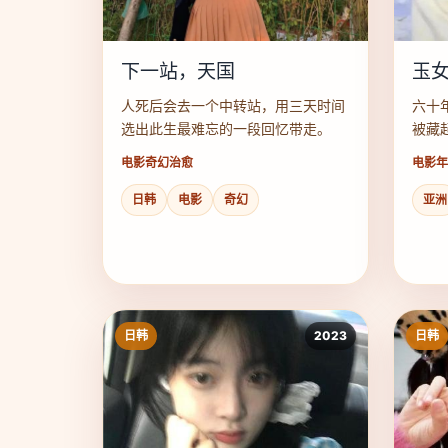
下一站，天国
玉
人死后会去一个中转站，用三天时间
六十
选出此生最难忘的一段回忆带走。
被藏
电影
奇幻治愈
电影
年
日韩
电影
奇幻
亚洲
日韩
2023
日韩