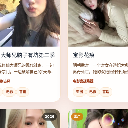
家大师兄脑子有坑第二季
宝影花痕
成修仙大师兄的现代社畜，一边
明朝后宫，一个宫女在选妃大
全宗门，一边破解自己的“天命工
离奇死亡，她的双胞胎妹妹顶
”命运。
宫，却卷入了更大的阴谋。
剧古风
电影
宫廷悬疑
电影
喜剧
亚洲
电影
宫廷
2026
国产