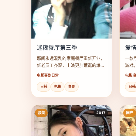
迷糊餐厅第三季
爱
那间永远混乱的家庭餐厅重新开业，
一款
新老员工齐聚，上演更加荒诞的爆笑
游戏
日常。
个人
电影
喜剧日常
电影
浪
日韩
电影
喜剧
日韩
欧美
2017
国产