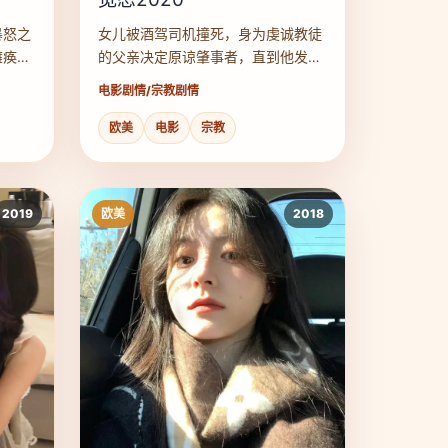
暴怒之
女儿被酒驾司机撞死，身为虔诚教徒
瘫痪的
的父亲决定原谅肇事者，直到他发现
。
肇事者毫无悔意。
电影
剧情/宗教剧情
欧美
电影
宗教
2019
欧美
2018