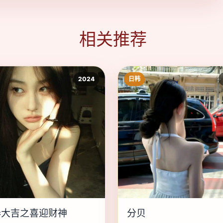
相关推荐
2024
日韩
春大吉之喜迎财神
分贝