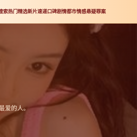
搜索
热门精选
新片速递
口碑剧情
都市情感
悬疑罪案
最爱的人。