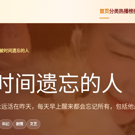
首页
分类
热播榜
被时间遗忘的人
时间遗忘的人
永远活在昨天，每天早上醒来都会忘记所有，包括他
科幻
剧情
文艺