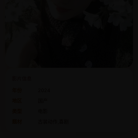
影片信息
年份
2024
地区
国产
类型
电影
题材
古装动作,喜剧