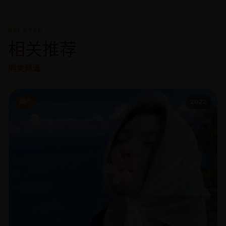
RELATED
相关推荐
同类频道
国产
2022