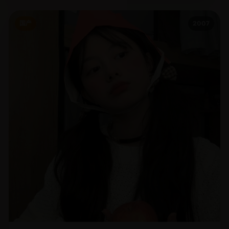
国产
2007