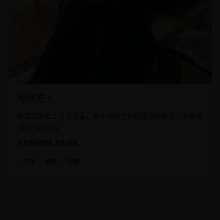
地狱恋人
卧底女警爱上黑帮少主，却不知他早已知道她的身份，互相欺
骗的地狱恋爱。
电影
犯罪爱情,黑色电影
日韩
电影
犯罪