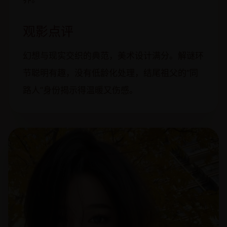
观影点评
幻想与现实交织的典范，美术设计满分。解谜环
节聪明有趣，没有低龄化处理，结尾祖父的“同
路人”身份揭示得温暖又伤感。