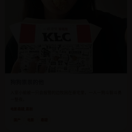
狗狗祟祟的他
入室小偷被一只会报警的边牧困在豪宅里，一人一狗斗智斗勇
一整夜。
电影
悬疑,喜剧
国产
电影
悬疑