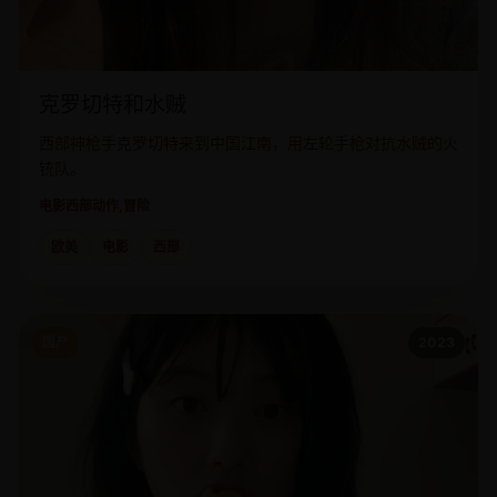
克罗切特和水贼
西部神枪手克罗切特来到中国江南，用左轮手枪对抗水贼的火
铳队。
电影
西部动作,冒险
欧美
电影
西部
国产
2023