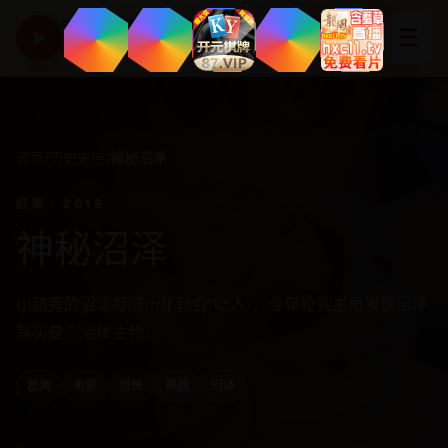
亚洲高清影视精选平台
☰
▶
HD CINEMA
首页
/
历史史诗
/
神秘沼泽
欧美 · 2019
神秘沼泽
小镇旁的沼泽每隔十年就会“吃人”，今年轮到主角发现沼泽
其实是个活体生物。
欧美
电影
恐怖
悬疑
沼泽