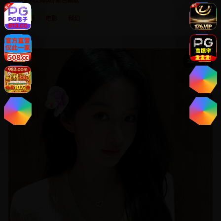
电影
科幻职场/黑色幽默
日韩
电影
科幻
欧美
2014