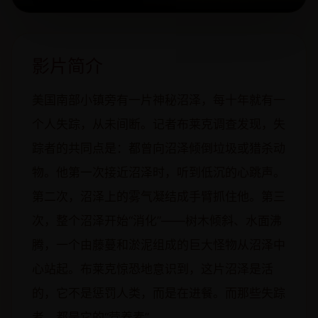
影片简介
美国南部小镇旁有一片神秘沼泽，每十年就有一
个人失踪，从未间断。记者布莱克调查发现，失
踪者的共同点是：都曾向沼泽倾倒垃圾或猎杀动
物。他第一次接近沼泽时，听到低沉的心跳声。
第二次，沼泽上的雾气凝结成手臂抓住他。第三
次，整个沼泽开始“消化”——树木倾斜、水面沸
腾，一个由藤蔓和淤泥组成的巨大怪物从沼泽中
心站起。布莱克惊恐地意识到，这片沼泽是活
的，它不是惩罚人类，而是在进餐。而那些失踪
者，都是它的“营养素”。