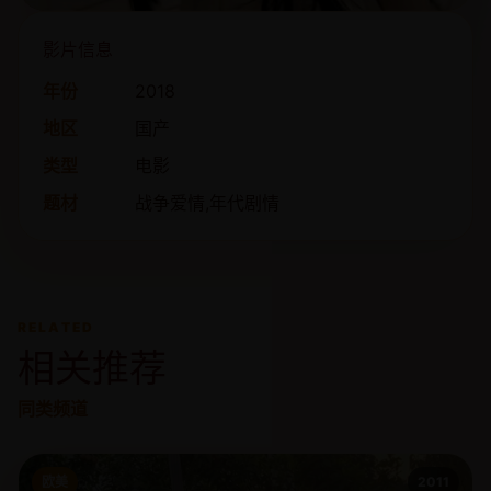
影片信息
年份
2018
地区
国产
类型
电影
题材
战争爱情,年代剧情
RELATED
相关推荐
同类频道
欧美
2011