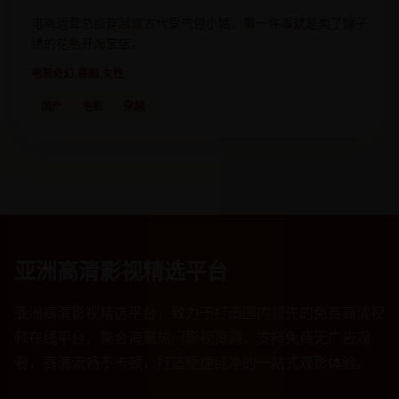
电商运营总监穿越成古代受气包小姑，第一件事就是卖了嫂子
绣的花瓶开淘宝店。
电影
奇幻,喜剧,女性
国产
电影
穿越
亚洲高清影视精选平台
亚洲高清影视精选平台，致力于打造国内领先的免费高清视
频在线平台。聚合海量热门影视资源，支持免费无广告观
看，高清流畅不卡顿，打造便捷纯净的一站式观影体验。