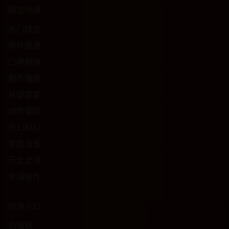
精选频道
热门精选
新片速递
口碑剧情
都市情感
悬疑罪案
动作冒险
奇幻科幻
家庭治愈
历史史诗
全球佳作
快速入口
热播榜