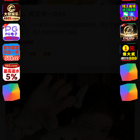
妈妈，再爱我一次88
1988年，一个怀孕七个月的孕妇穿越到现代，遇到了自己未
来的女儿，两人年龄相仿成了闺蜜。
电影
亲情剧情
国产
电影
亲情
欧美
2017