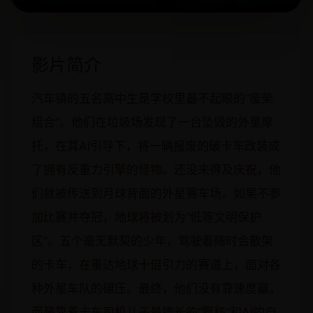
影片简介
汽车镇的五名高中生是学校里最不起眼的“废柴
组合”。他们在垃圾场发现了一台坠毁的外星摩
托，在其AI引导下，将一辆报废的破卡车改装成
了拥有反重力引擎的怪物。还没来得及庆祝，他
们就被传送到月球背面的外星赛车场。如果不参
加比赛并夺冠，地球将被划为“低等文明保护
区”。五个毫无默契的少年，驾驶着随时会散架
的卡车，在重达地球十倍引力的赛道上，面对各
种外星车队的碾压。最终，他们没有靠速度赢，
而是靠着卡车司机儿子最擅长的“飘移”和AI的自