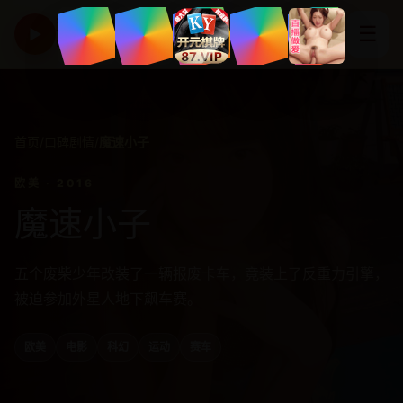
亚洲高清影视精选平台
☰
▶
HD CINEMA
首页
/
口碑剧情
/
魔速小子
欧美 · 2016
魔速小子
五个废柴少年改装了一辆报废卡车，竟装上了反重力引擎，
被迫参加外星人地下飙车赛。
欧美
电影
科幻
运动
赛车