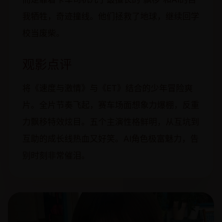
我牺牲，奇迹撞线。他们拯救了地球，继续回学
校当废柴。
观影点评
将《速度与激情》与《ET》结合的少年冒险爽
片。全片节奏飞起，赛车场面想象力爆棚，反重
力飘移特效炫目。五个主演性格鲜明，从互坑到
互助的成长线热血又好笑。AI角色极富魅力，告
别时刻非常催泪。