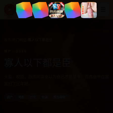
亚洲高清影视精选平台
☰
▶
HD CINEMA
首页
/
热门精选
/
寡人以下都是臣
国产 · 2025
寡人以下都是臣
太监、权臣、敌国间谍全以为自己才是皇帝，而真皇帝在宫
里扫了三年地。
国产
电影
历史
权谋
黑色幽默