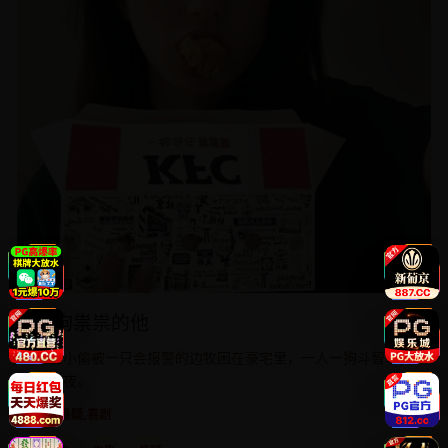
狗狗祟祟的他
入室小偷被一只会报警的边牧困在豪宅里，一人一狗斗智斗勇
一整夜。
电影
悬疑,喜剧