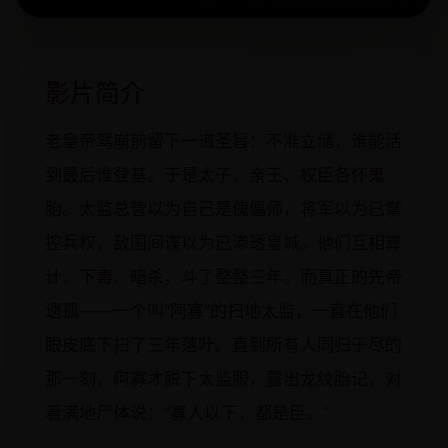
影片简介
老皇帝驾崩前留下一道圣旨：不准立储，谁能活
到最后谁登基。于是太子、亲王、权臣各怀鬼
胎。太监总管以为自己是傀儡师，将军以为已掌
控兵权，敌国间谍以为已渗透皇城。他们互相算
计、下毒、暗杀，斗了整整三年。而真正的先帝
遗孤——一个叫“阿寡”的扫地太监，一直在他们
眼皮底下扫了三年落叶。直到所有人同归于尽的
那一刻，阿寡才脱下太监服，露出龙纹胎记，对
着满地尸体说：“寡人以下，都是臣。”