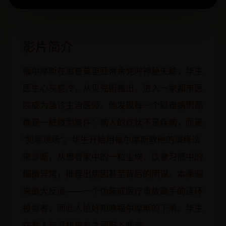
影片简介
福尔摩斯在追查莫里亚蒂余党时神秘失踪，华生
医生心灰意冷，从贝克街搬出，进入一家都市医
院成为急诊主治医师。他发现每一个疑难病例都
像是一桩微型案件：病人的症状不是疾病，而是
“犯罪现场”。华生开始用福尔摩斯教他的演绎法
来诊断，从患者家中的一粒尘埃、饮食习惯中的
细微异常，推理出病因甚至背后的阴谋。本季迎
来最大反派——一个伪装成医疗事故高手的连环
投毒者，而此人恰好知晓福尔摩斯的下落。华生
在救人与寻找挚友之间陷入两难。