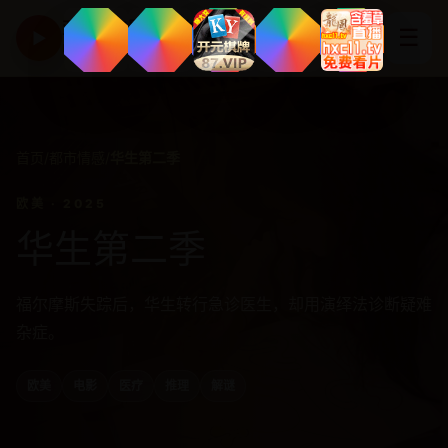
亚洲高清影视精选平台
☰
▶
HD CINEMA
首页
/
都市情感
/
华生第二季
欧美 · 2025
华生第二季
福尔摩斯失踪后，华生转行急诊医生，却用演绎法诊断疑难
杂症。
欧美
电影
医疗
推理
解谜