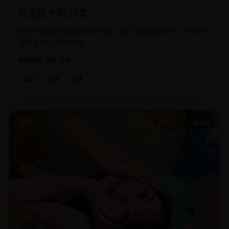
月是故乡明35集
纽约中餐馆老板被诊断失忆前，独自飞回陕北农村，只为吃一
碗母亲做的荞麦饸饹。
电影
剧情,家庭,移民
国产
电影
亲情
欧美
2019