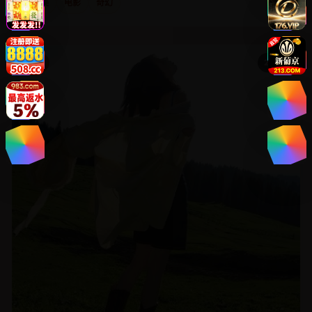
欧美
电影
奇幻
日韩
2021