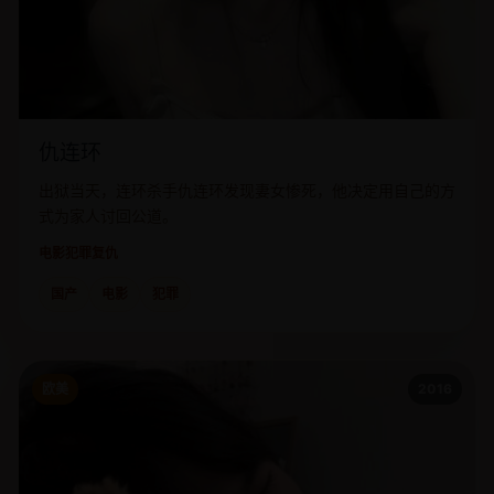
仇连环
出狱当天，连环杀手仇连环发现妻女惨死，他决定用自己的方
式为家人讨回公道。
电影
犯罪复仇
国产
电影
犯罪
欧美
2016