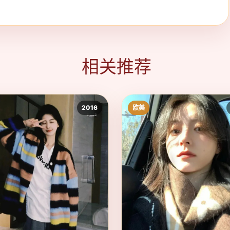
。
相关推荐
2016
欧美