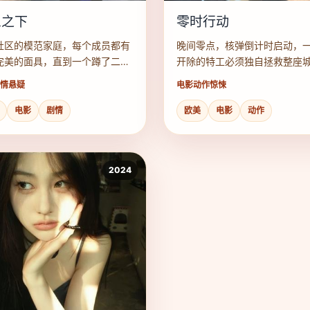
象之下
零时行动
社区的模范家庭，每个成员都有
晚间零点，核弹倒计时启动，
完美的面具，直到一个蹲了二十
开除的特工必须独自拯救整座
牢的女人搬回了隔壁。
情悬疑
电影
动作惊悚
电影
剧情
欧美
电影
动作
2024