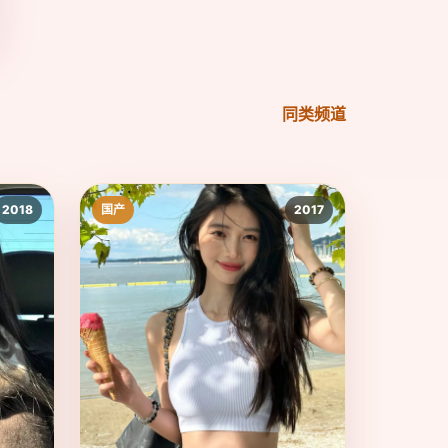
同类频道
2018
国产
2017