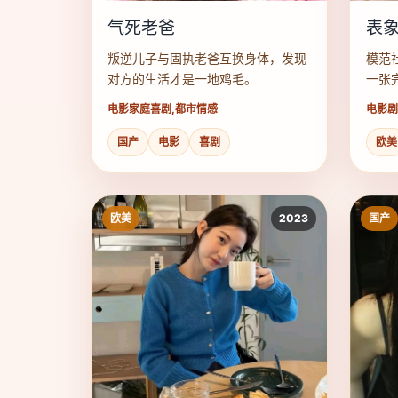
气死老爸
表
叛逆儿子与固执老爸互换身体，发现
模范
对方的生活才是一地鸡毛。
一张
年大
电影
家庭喜剧,都市情感
电影
剧
国产
电影
喜剧
欧美
欧美
2023
国产