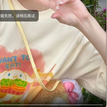
加载失败，请稍后再试