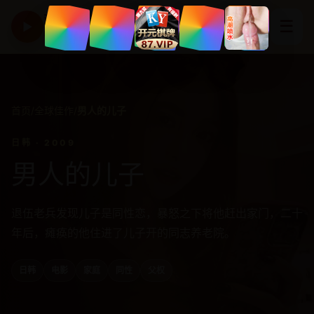
亚洲高清影视精选平台
☰
▶
HD CINEMA
首页
/
全球佳作
/
男人的儿子
日韩 · 2009
男人的儿子
退伍老兵发现儿子是同性恋，暴怒之下将他赶出家门，二十
年后，瘫痪的他住进了儿子开的同志养老院。
日韩
电影
家庭
同性
父权