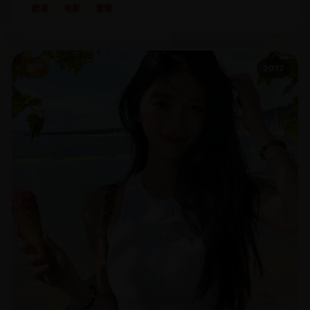
欧美
电影
爱情
国产
2017