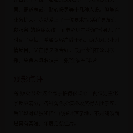
青、霸道总裁、贴心暖男等十几种人设。但随着
业务扩大，陈默爱上了一位要求“完美前男友道
歉服务”的绝症女孩，而老赵则在扮演“替身儿子”
时动了真情，希望认客户做干妈。两人因职业剧
情反目，又在除夕夜合好。最后他们在公园摆
摊，免费为流浪汉拍一张“全家福”照片。
观影点评
将“贩卖温柔”这个点子拍得很暖心。两位男主化
学反应满分，各种角色扮演桥段笑得人肚子疼。
后半段对孤独和陪伴的探讨落了地，不是鸡汤而
是真有其暖。年度治愈佳片。