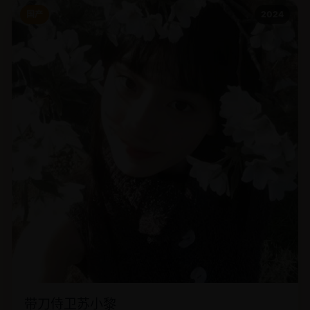
国产
2024
带刀侍卫苏小黎