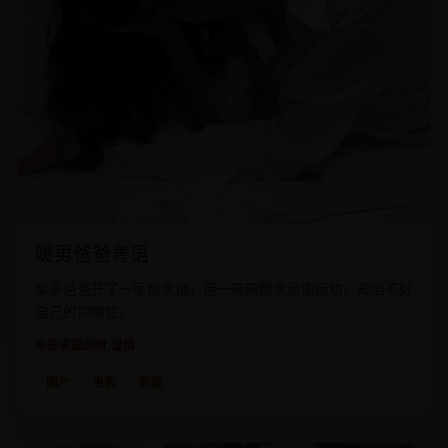
暖男爸爸粤语
单亲爸爸开了一家糖水铺，用一碗碗糖水治愈街坊，却治不好
自己的抑郁症。
电影
家庭剧情,温情
国产
电影
家庭