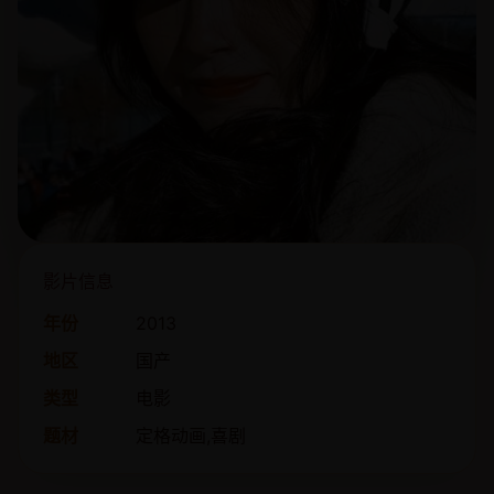
影片信息
年份
2013
地区
国产
类型
电影
题材
定格动画,喜剧