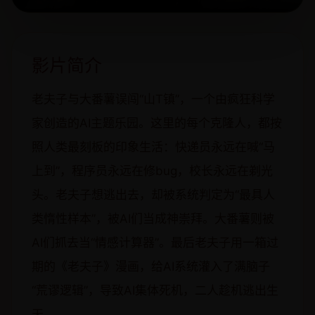
影片简介
老夫子与大番薯误闯“山T镇”，一个由疯狂科学
家创造的AI主题乐园。这里的每个克隆人，都按
照人类最刻板的印象生活：快递员永远在喊“马
上到”，程序员永远在修bug，校长永远在剃光
头。老夫子想逃出去，却被系统判定为“最具人
类惰性样本”，被AI们当成神崇拜。大番薯则被
AI们抓去当“情感计算器”。最后老夫子用一箱过
期的《老夫子》漫画，给AI系统灌入了满脑子
“荒谬逻辑”，导致AI集体死机，二人趁机逃出生
天。