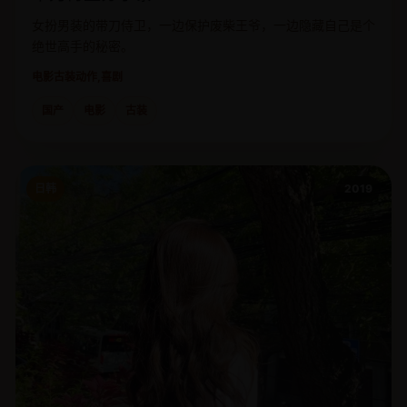
女扮男装的带刀侍卫，一边保护废柴王爷，一边隐藏自己是个
绝世高手的秘密。
电影
古装动作,喜剧
国产
电影
古装
日韩
2019