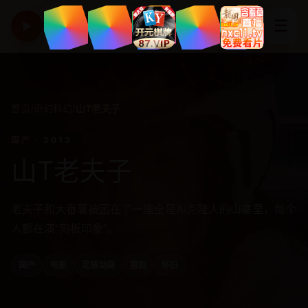
亚洲高清影视精选平台
☰
▶
HD CINEMA
首页
/
奇幻科幻
/
山T老夫子
国产 · 2013
山T老夫子
老夫子和大番薯被困在了一座全是AI克隆人的山寨里，每个
人都在演“刻板印象”。
国产
电影
定格动画
喜剧
怀旧