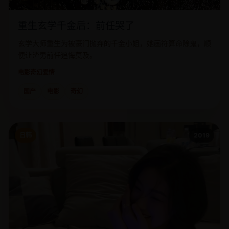
重生玄学千金后：前任哭了
玄学大师重生为被豪门抛弃的千金小姐，她画符算命除鬼，顺
便让渣男前任追悔莫及。
电影
奇幻爱情
国产
电影
奇幻
日韩
2019