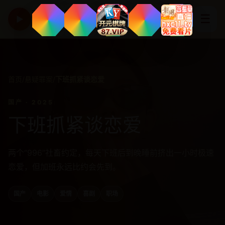
亚洲高清影视精选平台
☰
▶
HD CINEMA
首页
/
悬疑罪案
/
下班抓紧谈恋爱
国产 · 2025
下班抓紧谈恋爱
两个“996”社畜约定，每天下班后到晚睡前挤出一小时极速
恋爱，但加班永远比约会先到。
国产
电影
爱情
喜剧
职场