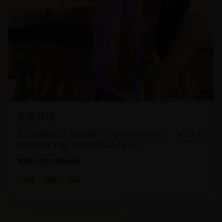
无限公司
员工入职即签订“无限合同”，下班时间永远在明天，为了逃出
这栋地狱写字楼，他们决定杀掉AI老板。
电影
科幻职场/黑色幽默
日韩
电影
科幻