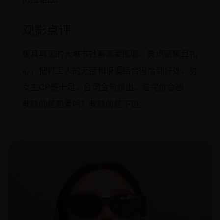
观影点评
极其真实的大城市社畜恋爱图鉴。笑点密集且扎
心，把打工人的无奈和浪漫结合得恰到好处。男
女主CP感十足，台词金句频出。看完你会想：
我缺的是恋爱吗？我缺的是下班。